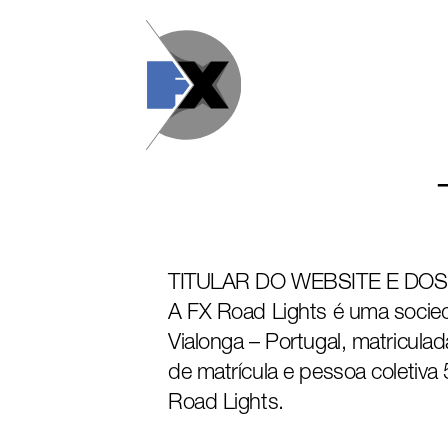
Skip
to
content
TITULAR DO WEBSITE E DO
A FX Road Lights é uma socie
Vialonga – Portugal, matricula
de matrícula e pessoa coletiv
Road Lights.