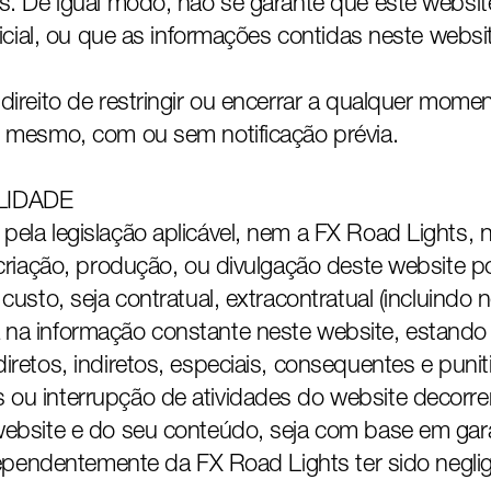
s. De igual modo, não se garante que este websit
udicial, ou que as informações contidas neste webs
direito de restringir ou encerrar a qualquer mome
o mesmo, com ou sem notificação prévia.
LIDADE
ela legislação aplicável, nem a FX Road Lights, 
 criação, produção, ou divulgação deste website 
custo, seja contratual, extracontratual (incluindo n
na informação constante neste website, estando
iretos, indiretos, especiais, consequentes e puni
ou interrupção de atividades do website decorren
ebsite e do seu conteúdo, seja com base em garanti
dependentemente da FX Road Lights ter sido neglig