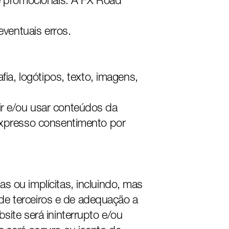
 e promocionais. A FX Road
eventuais erros.
fia, logótipos, texto, imagens,
itir e/ou usar conteúdos da
 expresso consentimento por
s ou implícitas, incluindo, mas
s de terceiros e de adequação a
site será ininterrupto e/ou