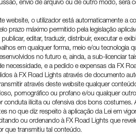
ssão, envio de arquivo ou de outro modo, será 
te website, o utilizador está automaticamente a 
elo prazo máximo permitido pela legislação aplicáve
 publicar, editar, traduzir, distribuir, executar e 
balhos em qualquer forma, meio e/ou tecnologia 
nvolvidos no futuro e, ainda, a sub-licenciar tais
necessidade, e a pedido e expensas da FX Road 
edidos à FX Road Lights através de documento a
ansmitir através deste website qualquer conteúdo 
loso, pornográfico ou profano e/ou qualquer out
r conduta ilícita ou ofensiva dos bons costumes.
 no que diz respeito à aplicação da Lei em vigor
licitando ou ordenando à FX Road Lights que revel
ador que transmitiu tal conteúdo.