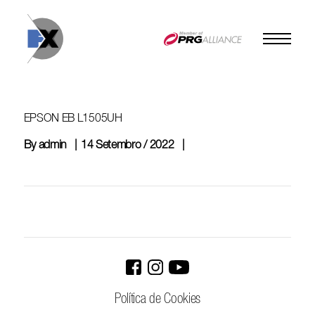
Skip
to
content
EPSON EB L1505UH
By
admin
14 Setembro / 2022
Política de Cookies